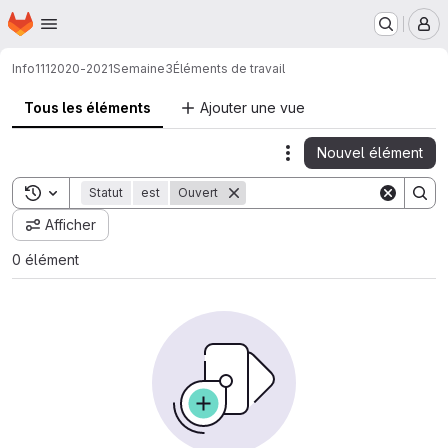
Page d'accueil
Passer au contenu principal
M
Info111
2020-2021
Semaine3
Éléments de travail
Tous les éléments
Ajouter une vue
Nouvel élément
Actions
Toggle search history
Statut
est
Ouvert
Afficher
0 élément