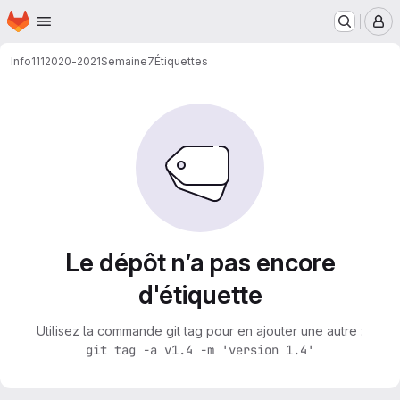
Page d'accueil
Passer au contenu principal
M
Info111
2020-2021
Semaine7
Étiquettes
Le dépôt n’a pas encore
d'étiquette
Utilisez la commande git tag pour en ajouter une autre :
git tag -a v1.4 -m 'version 1.4'