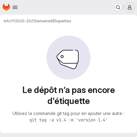
Page d'accueil
Passer au contenu principal
M
Info111
2020-2021
Semaine9
Étiquettes
Le dépôt n’a pas encore
d'étiquette
Utilisez la commande git tag pour en ajouter une autre :
git tag -a v1.4 -m 'version 1.4'