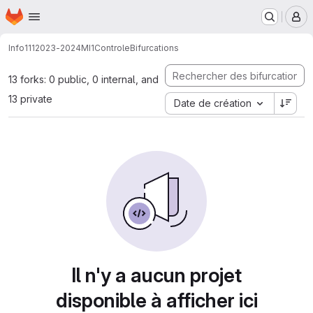
Page d'accueil
Passer au contenu principal
M
Info111
2023-2024
MI1
Controle
Bifurcations
13 forks: 0 public, 0 internal, and
13 private
Date de création
Il n'y a aucun projet
disponible à afficher ici