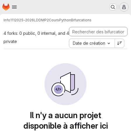
Page d'accueil
Passer au contenu principal
M
Info111
2025-2026
LDDMP2
CoursPython
Bifurcations
4 forks: 0 public, 0 internal, and 4
private
Date de création
Il n'y a aucun projet
disponible à afficher ici