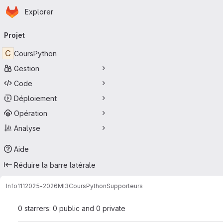
Page d'accueil
Passer au contenu principal
Explorer
Navigation principale
Projet
C
CoursPython
Gestion
Code
Déploiement
Opération
Analyse
Aide
Réduire la barre latérale
Info111
2025-2026
MI3
CoursPython
Supporteurs
0 starrers: 0 public and 0 private