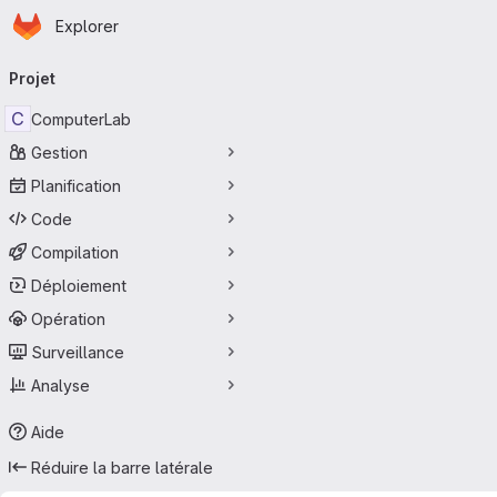
Page d'accueil
Passer au contenu principal
Explorer
Navigation principale
Projet
C
ComputerLab
Gestion
Planification
Code
Compilation
Déploiement
Opération
Surveillance
Analyse
Aide
Réduire la barre latérale