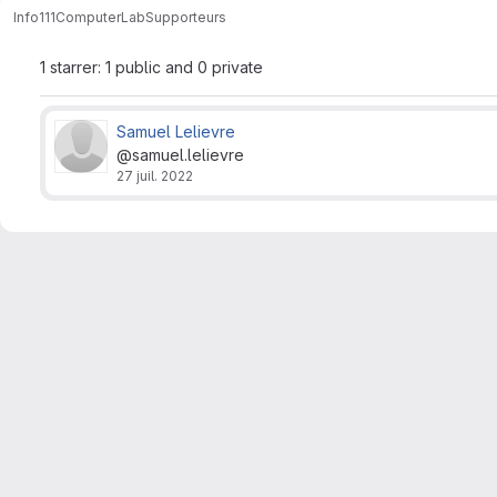
Info111
ComputerLab
Supporteurs
1 starrer: 1 public and 0 private
Samuel Lelievre
@samuel.lelievre
27 juil. 2022