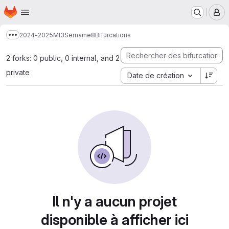
Page d'accueil
Passer au contenu principal
M
2024-2025
MI3
Semaine8
Bifurcations
Afficher davantage de fils d'Ariane
2 forks: 0 public, 0 internal, and 2
private
Date de création
Il n'y a aucun projet
disponible à afficher ici