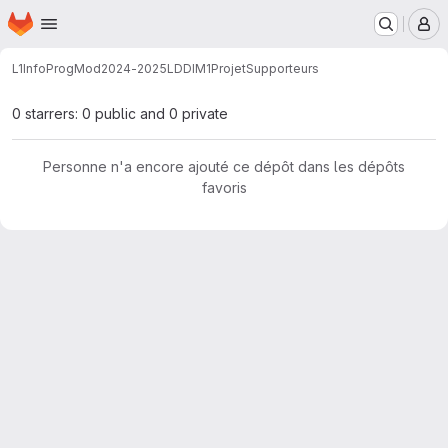
Page d'accueil
Passer au contenu principal
M
L1InfoProgMod
2024-2025
LDDIM1
Projet
Supporteurs
0 starrers: 0 public and 0 private
Personne n'a encore ajouté ce dépôt dans les dépôts
favoris