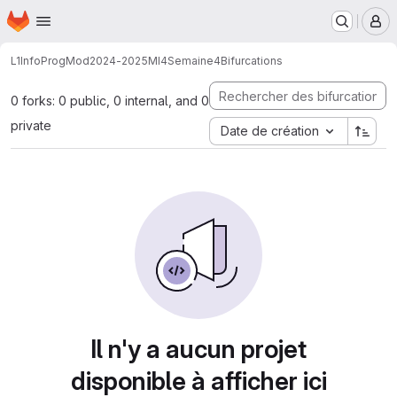
Page d'accueil
Passer au contenu principal
M
L1InfoProgMod
2024-2025
MI4
Semaine4
Bifurcations
0 forks: 0 public, 0 internal, and 0
private
Date de création
Il n'y a aucun projet
disponible à afficher ici