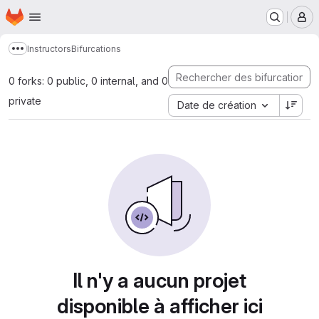
Page d'accueil
Passer au contenu principal
M
Instructors
Bifurcations
Afficher davantage de fils d'Ariane
0 forks: 0 public, 0 internal, and 0
private
Date de création
Il n'y a aucun projet
disponible à afficher ici