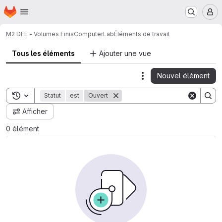
Page d'accueil
Passer au contenu principal
M
M2 DFE - Volumes Finis
ComputerLab
Éléments de travail
Tous les éléments
Ajouter une vue
Nouvel élément
Actions
Toggle search history
Statut
est
Ouvert
Afficher
0 élément