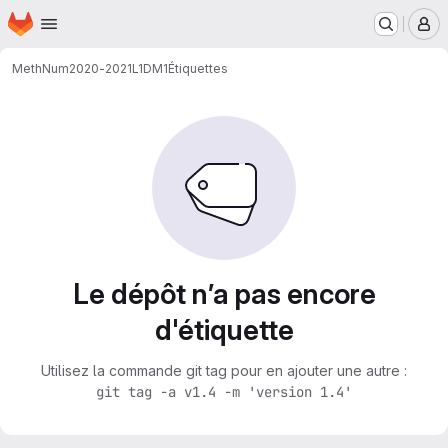
Page d'accueil
Passer au contenu principal
M
MethNum
2020-2021
L1
DM1
Étiquettes
Le dépôt n’a pas encore
d'étiquette
Utilisez la commande git tag pour en ajouter une autre :
git tag -a v1.4 -m 'version 1.4'