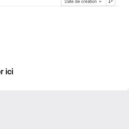
Date de création
 ici