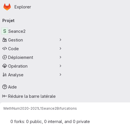
Page d'accueil
Passer au contenu principal
Explorer
Navigation principale
Projet
S
Seance2
Gestion
Code
Déploiement
Opération
Analyse
Aide
Réduire la barre latérale
MethNum
2020-2021
L1
Seance2
Bifurcations
0 forks: 0 public, 0 internal, and 0 private