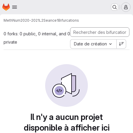
Page d'accueil
Passer au contenu principal
M
MethNum
2020-2021
L2
Seance1
Bifurcations
0 forks: 0 public, 0 internal, and 0
private
Date de création
Il n'y a aucun projet
disponible à afficher ici