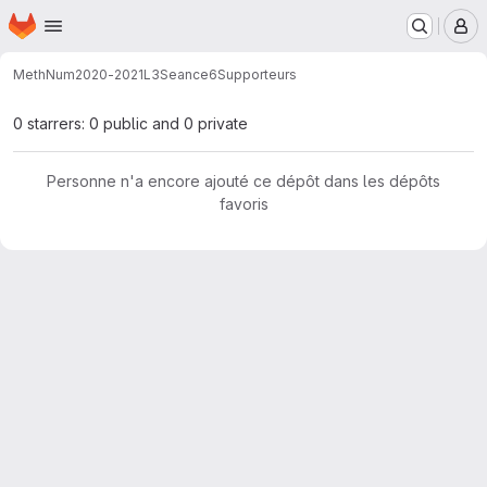
Page d'accueil
Passer au contenu principal
M
MethNum
2020-2021
L3
Seance6
Supporteurs
0 starrers: 0 public and 0 private
Personne n'a encore ajouté ce dépôt dans les dépôts
favoris