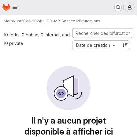
Page d'accueil
Passer au contenu principal
M
MethNum
2023-2024
L1
LDD-MP1
Seance12
Bifurcations
10 forks: 0 public, 0 internal, and
10 private
Date de création
Il n'y a aucun projet
disponible à afficher ici