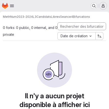
Page d'accueil
Passer au contenu principal
M
MethNum
2023-2024
L3
CandidatsLibres
Seance4
Bifurcations
0 forks: 0 public, 0 internal, and 0
private
Date de création
Il n'y a aucun projet
disponible à afficher ici