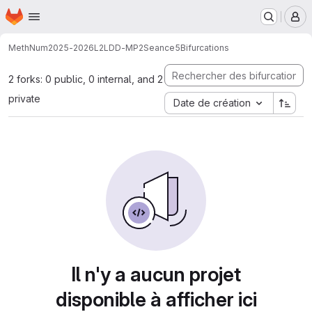
Page d'accueil
Passer au contenu principal
M
MethNum
2025-2026
L2
LDD-MP2
Seance5
Bifurcations
2 forks: 0 public, 0 internal, and 2
private
Date de création
Il n'y a aucun projet
disponible à afficher ici