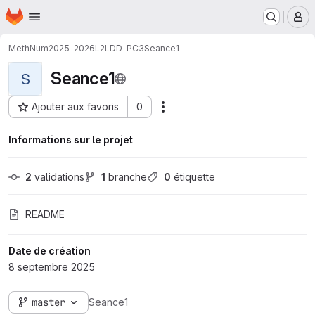
Page d'accueil
Passer au contenu principal
M
MethNum
2025-2026
L2
LDD-PC3
Seance1
Seance1
S
Ajouter aux favoris
0
Actions
ID du projet : 47442
Informations sur le projet
2
 validations
1
 branche
0
 étiquette
README
Date de création
8 septembre 2025
master
Seance1