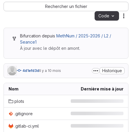
Rechercher un fichier
Code
Act
Bifurcation depuis
MethNum / 2025-2026 / L2 /
Seance1
À jour avec le dépôt en amont.
Historique
4d1efd3d
Il y a 10 mois
Nom
Dernière mise à jour
plots
.gitignore
.gitlab-ci.yml