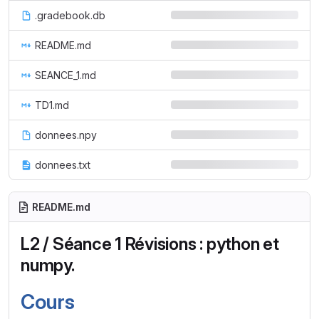
.gradebook.db
README.md
SEANCE_1.md
TD1.md
donnees.npy
donnees.txt
README.md
L2 / Séance 1 Révisions : python et
numpy.
Cours