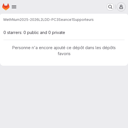
Page d'accueil
Passer au contenu principal
M
MethNum
2025-2026
L2
LDD-PC3
Seance1
Supporteurs
0 starrers: 0 public and 0 private
Personne n'a encore ajouté ce dépôt dans les dépôts
favoris