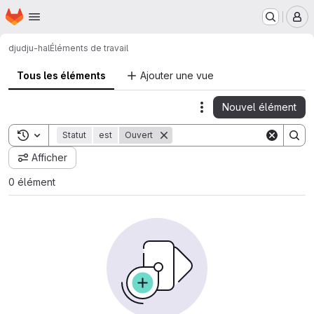
Page d'accueil
Passer au contenu principal
M
dju
dju-hal
Éléments de travail
Tous les éléments
Ajouter une vue
Nouvel élément
Actions
Toggle search history
Statut
est
Ouvert
Afficher
0 élément