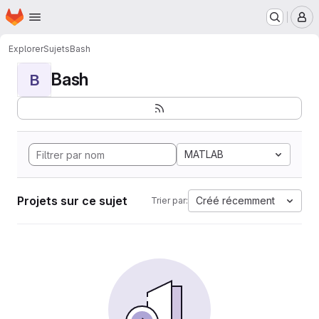
Page d'accueil
Passer au contenu principal
M
Explorer
Sujets
Bash
Bash
B
MATLAB
Projets sur ce sujet
Créé récemment
Trier par: