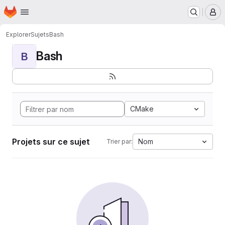
Page d'accueil
Passer au contenu principal
M
Explorer
Sujets
Bash
Bash
B
CMake
Projets sur ce sujet
Nom
Trier par: