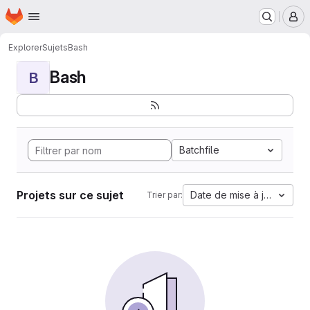
Page d'accueil
Passer au contenu principal
M
Explorer
Sujets
Bash
Bash
B
Batchfile
Projets sur ce sujet
Date de mise à jour
Trier par: