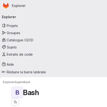
Page d'accueil
Passer au contenu principal
Explorer
Navigation principale
Explorer
Projets
Groupes
Catalogue CI/CD
Sujets
Extraits de code
Aide
Réduire la barre latérale
Explorer
Sujets
Bash
Bash
B