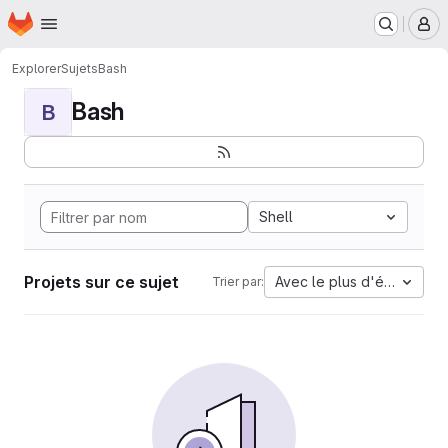
Page d'accueil
Passer au contenu principal
M
Explorer
Sujets
Bash
Bash
B
Shell
Projets sur ce sujet
Avec le plus d'étoiles
Trier par: