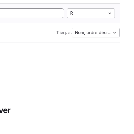
R
Nom, ordre décroissant
Trier par:
ver