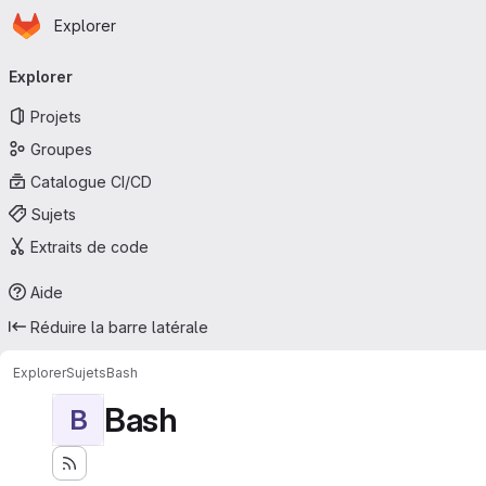
Page d'accueil
Passer au contenu principal
Explorer
Navigation principale
Explorer
Projets
Groupes
Catalogue CI/CD
Sujets
Extraits de code
Aide
Réduire la barre latérale
Explorer
Sujets
Bash
Bash
B