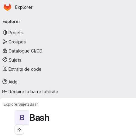
Page d'accueil
Passer au contenu principal
Explorer
Navigation principale
Explorer
Projets
Groupes
Catalogue CI/CD
Sujets
Extraits de code
Aide
Réduire la barre latérale
Explorer
Sujets
Bash
Bash
B