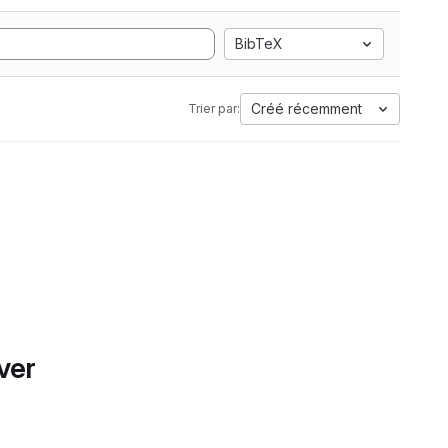
BibTeX
Créé récemment
Trier par:
ver