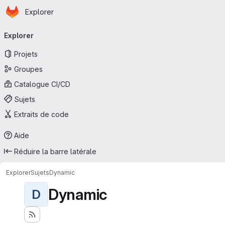
Page d'accueil
Passer au contenu principal
Explorer
Navigation principale
Explorer
Projets
Groupes
Catalogue CI/CD
Sujets
Extraits de code
Aide
Réduire la barre latérale
Explorer
Sujets
Dynamic
Dynamic
D