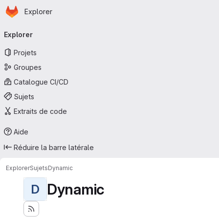
Page d'accueil
Passer au contenu principal
Explorer
Navigation principale
Explorer
Projets
Groupes
Catalogue CI/CD
Sujets
Extraits de code
Aide
Réduire la barre latérale
Explorer
Sujets
Dynamic
Dynamic
D