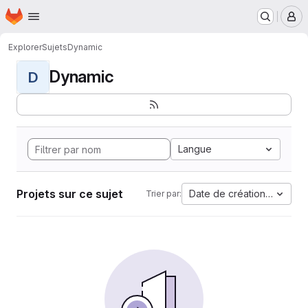
Page d'accueil
Passer au contenu principal
M
Explorer
Sujets
Dynamic
Dynamic
D
Langue
Projets sur ce sujet
Date de création la plus 
Trier par: