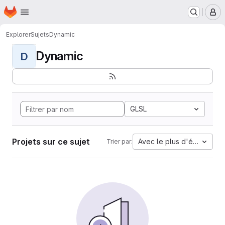
Page d'accueil
Passer au contenu principal
M
Explorer
Sujets
Dynamic
Dynamic
D
GLSL
Projets sur ce sujet
Avec le plus d'étoiles
Trier par: