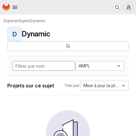
Page d'accueil
Passer au contenu principal
M
Explorer
Sujets
Dynamic
Dynamic
D
AMPL
Projets sur ce sujet
Mise à jour la plus ancien
Trier par: