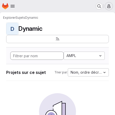
Page d'accueil
Passer au contenu principal
M
Explorer
Sujets
Dynamic
Dynamic
D
AMPL
Projets sur ce sujet
Nom, ordre décroissant
Trier par: