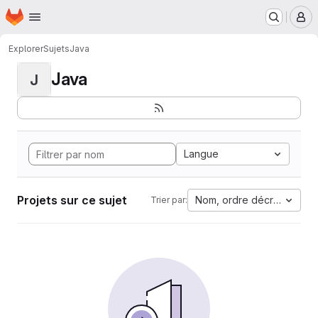
Page d'accueil
Passer au contenu principal
M
Explorer
Sujets
Java
Java
J
Langue
Projets sur ce sujet
Nom, ordre décroissant
Trier par: