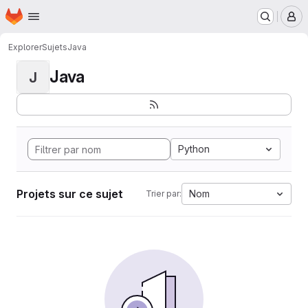
Page d'accueil
Passer au contenu principal
M
Explorer
Sujets
Java
Java
J
Python
Projets sur ce sujet
Nom
Trier par: