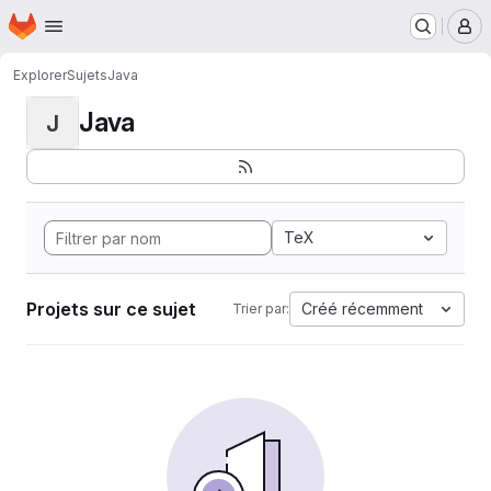
Page d'accueil
Passer au contenu principal
M
Explorer
Sujets
Java
Java
J
TeX
Projets sur ce sujet
Créé récemment
Trier par: