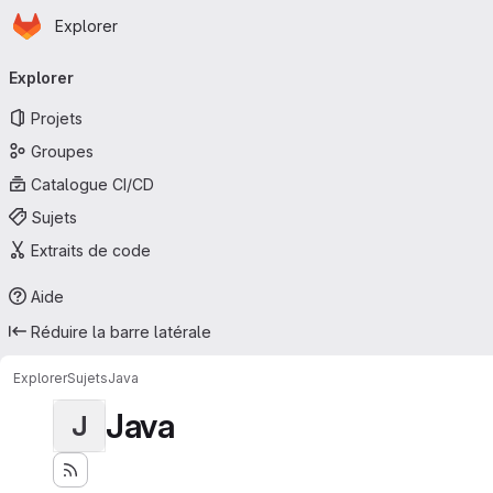
Page d'accueil
Passer au contenu principal
Explorer
Navigation principale
Explorer
Projets
Groupes
Catalogue CI/CD
Sujets
Extraits de code
Aide
Réduire la barre latérale
Explorer
Sujets
Java
Java
J