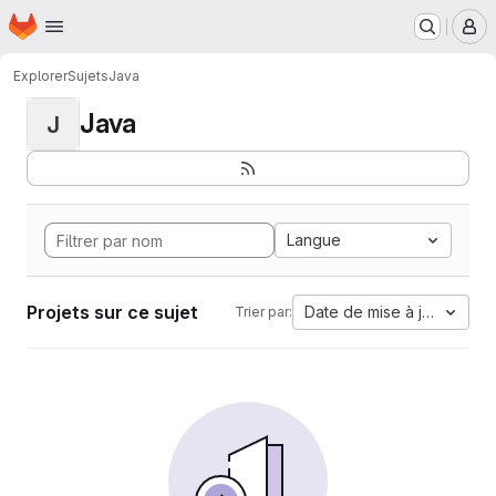
Page d'accueil
Passer au contenu principal
M
Explorer
Sujets
Java
Java
J
Langue
Projets sur ce sujet
Date de mise à jour
Trier par: