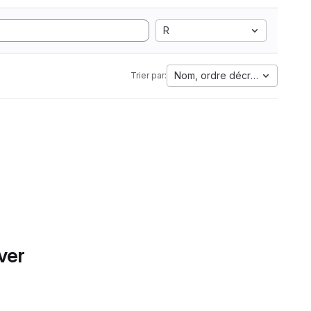
R
Nom, ordre décroissant
Trier par:
ver