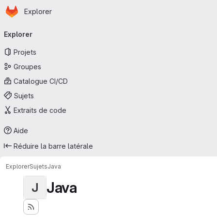
Page d'accueil
Passer au contenu principal
Explorer
Navigation principale
Explorer
Projets
Groupes
Catalogue CI/CD
Sujets
Extraits de code
Aide
Réduire la barre latérale
Explorer
Sujets
Java
Java
J