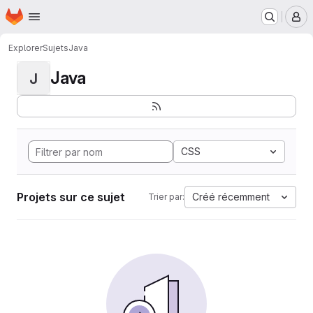
Page d'accueil
Passer au contenu principal
M
Explorer
Sujets
Java
Java
J
CSS
Projets sur ce sujet
Créé récemment
Trier par: