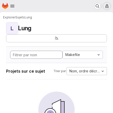
Page d'accueil
Passer au contenu principal
M
Explorer
Sujets
Lung
Lung
L
Makefile
Projets sur ce sujet
Nom, ordre décroissant
Trier par: