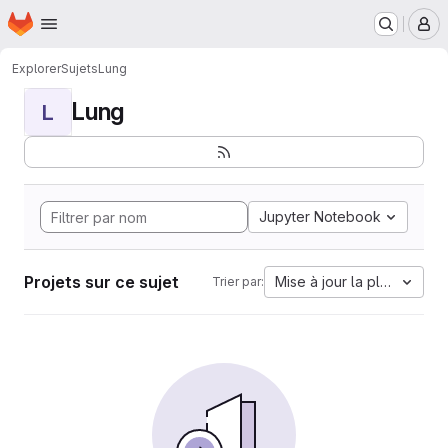
Page d'accueil
Passer au contenu principal
M
Explorer
Sujets
Lung
Lung
L
Jupyter Notebook
Projets sur ce sujet
Mise à jour la plus ancien
Trier par: