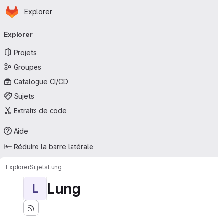
Page d'accueil
Passer au contenu principal
Explorer
Navigation principale
Explorer
Projets
Groupes
Catalogue CI/CD
Sujets
Extraits de code
Aide
Réduire la barre latérale
Explorer
Sujets
Lung
Lung
L