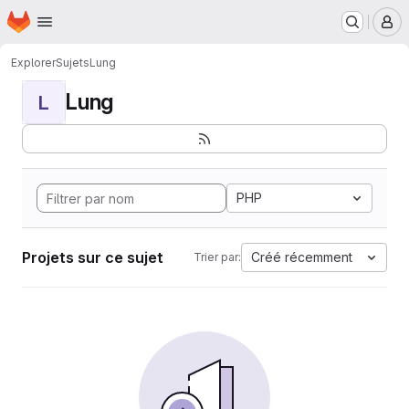
Page d'accueil
Passer au contenu principal
M
Explorer
Sujets
Lung
Lung
L
PHP
Projets sur ce sujet
Créé récemment
Trier par: