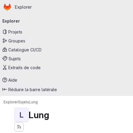
Page d'accueil
Passer au contenu principal
Explorer
Navigation principale
Explorer
Projets
Groupes
Catalogue CI/CD
Sujets
Extraits de code
Aide
Réduire la barre latérale
Explorer
Sujets
Lung
Lung
L