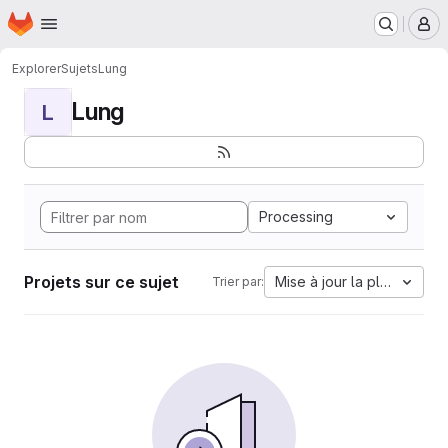
Page d'accueil
Passer au contenu principal
M
Explorer
Sujets
Lung
Lung
L
Processing
Projets sur ce sujet
Mise à jour la plus ancien
Trier par: