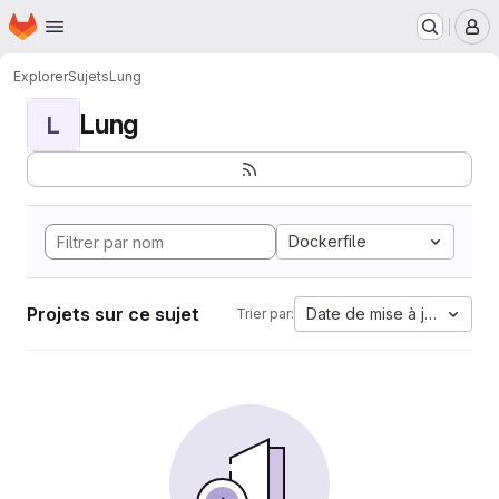
Page d'accueil
Passer au contenu principal
M
Explorer
Sujets
Lung
Lung
L
Dockerfile
Projets sur ce sujet
Date de mise à jour
Trier par: