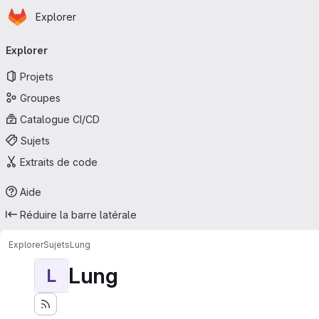
Page d'accueil
Passer au contenu principal
Explorer
Navigation principale
Explorer
Projets
Groupes
Catalogue CI/CD
Sujets
Extraits de code
Aide
Réduire la barre latérale
Explorer
Sujets
Lung
Lung
L