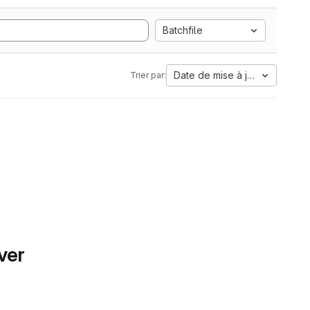
Batchfile
Date de mise à jour
Trier par:
ver